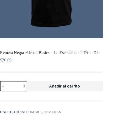
Remera Negra «Urban Basic» – La Esencial de tu Día a Día
$
30.00
Remera
Añadir al carrito
Negra
"Urban
Basic"
–
La
Esencial
CATEGORÍAS:
HOMBRE
,
REMERAS
de