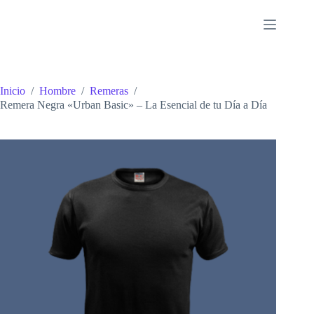
Saltar
al
contenido
Inicio
/
Hombre
/
Remeras
/
Remera Negra «Urban Basic» – La Esencial de tu Día a Día