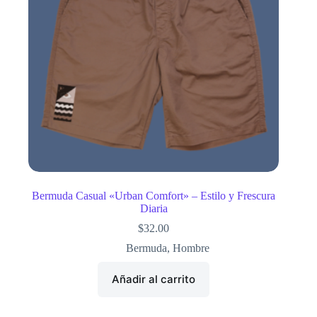
Bermuda Casual «Urban Comfort» – Estilo y Frescura
Diaria
$
32.00
Bermuda
,
Hombre
Añadir al carrito