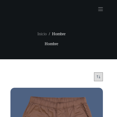
Saltar
al
contenido
Inicio
/
Hombre
Hombre