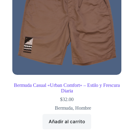
Bermuda Casual «Urban Comfort» – Estilo y Frescura
Diaria
$
32.00
Bermuda
,
Hombre
Añadir al carrito